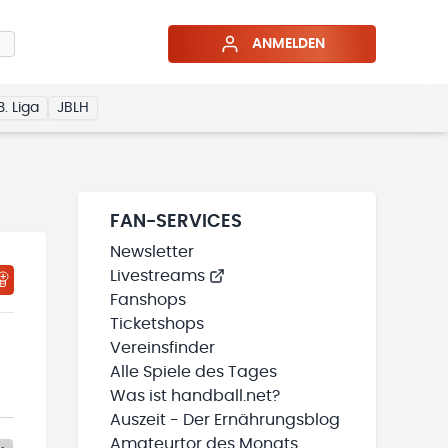
ANMELDEN
3. Liga
JBLH
FAN-SERVICES
Newsletter
Livestreams
Fanshops
Ticketshops
Vereinsfinder
Alle Spiele des Tages
Was ist handball.net?
Auszeit - Der Ernährungsblog
Amateurtor des Monats