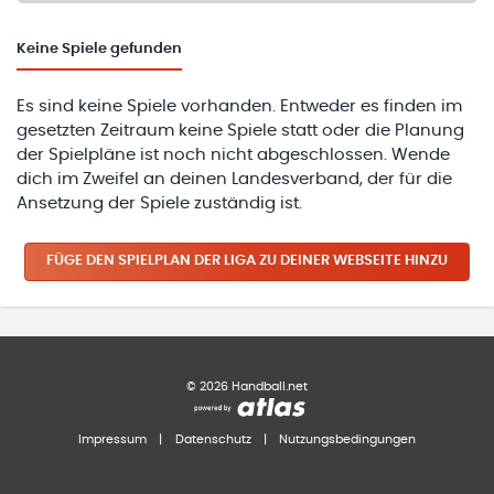
Keine
Spiele gefunden
Es sind keine Spiele vorhanden. Entweder es finden im
gesetzten Zeitraum keine Spiele statt oder die Planung
der Spielpläne ist noch nicht abgeschlossen. Wende
dich im Zweifel an deinen Landesverband, der für die
Ansetzung der Spiele zuständig ist.
FÜGE DEN SPIELPLAN
DER LIGA
ZU DEINER WEBSEITE HINZU
©
2026
Handball.net
Impressum
|
Datenschutz
|
Nutzungsbedingungen