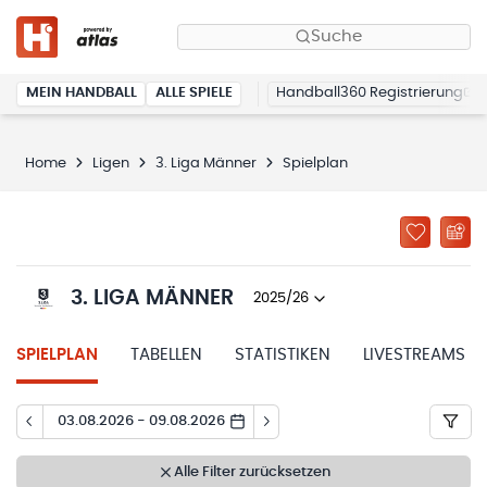
Suche
MEIN HANDBALL
ALLE SPIELE
Handball360 Registrierung
Home
Ligen
3. Liga Männer
Spielplan
3. LIGA MÄNNER
2025/26
SPIELPLAN
TABELLEN
STATISTIKEN
LIVESTREAMS
03.08.2026 - 09.08.2026
Alle Filter zurücksetzen