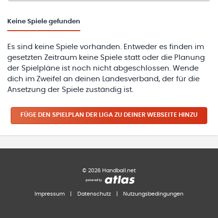
Keine
Spiele gefunden
Es sind keine Spiele vorhanden. Entweder es finden im
gesetzten Zeitraum keine Spiele statt oder die Planung
der Spielpläne ist noch nicht abgeschlossen. Wende
dich im Zweifel an deinen Landesverband, der für die
Ansetzung der Spiele zuständig ist.
FÜGE DEN SPIELPLAN
DER LIGA
ZU DEINER WEBSEITE HINZU
©
2026
Handball.net
Impressum
|
Datenschutz
|
Nutzungsbedingungen