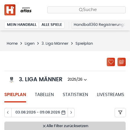
Suche
MEIN HANDBALL
ALLE SPIELE
Handball360 Registrierung
Home
Ligen
3. Liga Männer
Spielplan
3. LIGA MÄNNER
2025/26
SPIELPLAN
TABELLEN
STATISTIKEN
LIVESTREAMS
03.08.2026 - 09.08.2026
Alle Filter zurücksetzen