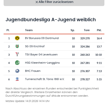
Alle Filter zurücksetzen
Jugendbundesliga A-Jugend weiblich
Pl.
Team
Sp.
Tore
Pkt.
Team-Logo
Tabelle mit Vereinsplatzierungen, Spielen, Toren und Punkten
1
10
329
:
270
16:4
BV Borussia 09 Dortmund
2
10
324
:
286
13:7
SG 09 Kirchhof
3
10
260
:
263
10:10
TSV Bayer 04 Leverkusen
4
10
267
:
281
9:11
HSG Kleenheim-Langgöns
5
10
276
:
307
7:13
BHC Frauen
6
10
278
:
327
5:15
Turnerschaft St. Tönis 1861 e.V.
Nach Abschluss der einzelnen Runden entscheidet bei Punktgleichheit
der direkte Vergleich. Weitere Einzelheiten können den
Durchführungsbestimmungen auf dhb.de entnommen werden.
letztes Update:
14.01.2026 14:14 Uhr