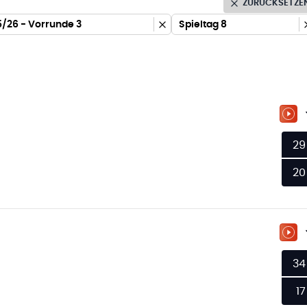
ZURÜCKSETZE
/26 - Vorrunde 3
Spieltag 8
ZU
29
20
ZU
34
17