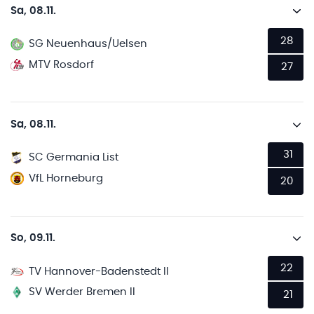
Sa, 08.11.
28
SG Neuenhaus/Uelsen
MTV Rosdorf
27
Sa, 08.11.
31
SC Germania List
VfL Horneburg
20
So, 09.11.
22
TV Hannover-Badenstedt II
SV Werder Bremen II
21