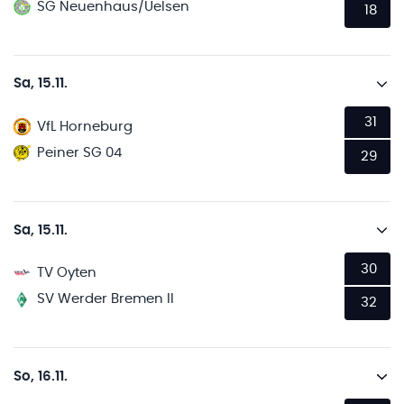
SG Neuenhaus/Uelsen
18
Sa, 15.11.
31
VfL Horneburg
Peiner SG 04
29
Sa, 15.11.
30
TV Oyten
SV Werder Bremen II
32
So, 16.11.