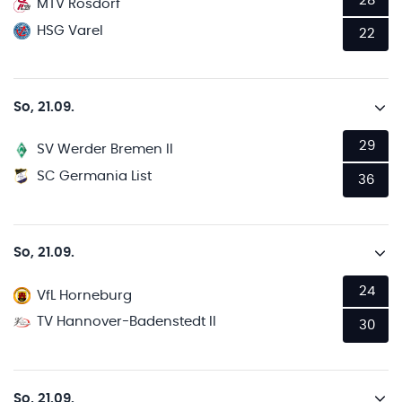
28
MTV Rosdorf
HSG Varel
22
So, 21.09.
29
SV Werder Bremen II
SC Germania List
36
So, 21.09.
24
VfL Horneburg
TV Hannover-Badenstedt II
30
So, 21.09.