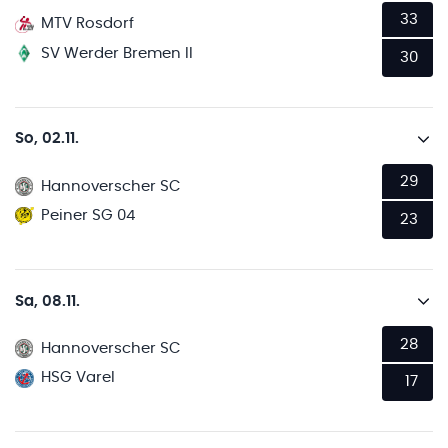
33
MTV Rosdorf
SV Werder Bremen II
30
So, 02.11.
29
Hannoverscher SC
Peiner SG 04
23
Sa, 08.11.
28
Hannoverscher SC
HSG Varel
17