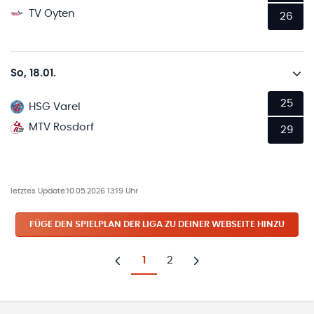
TV Oyten
26
So, 18.01.
25
HSG Varel
MTV Rosdorf
29
letztes Update:
10.05.2026 13:19 Uhr
FÜGE DEN SPIELPLAN
DER LIGA
ZU DEINER WEBSEITE HINZU
1
2
Zurück
Weiter