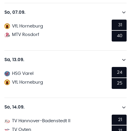
So, 07.09.
31
VfL Horneburg
MTV Rosdorf
40
Sa, 13.09.
24
HSG Varel
VfL Horneburg
25
So, 14.09.
21
TV Hannover-Badenstedt II
TV Oyten
31