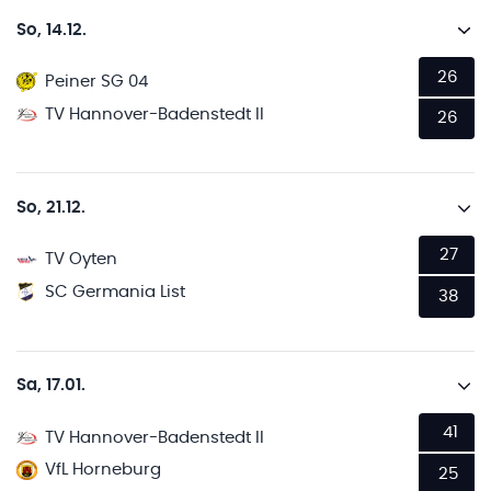
So, 14.12.
26
Peiner SG 04
TV Hannover-Badenstedt II
26
So, 21.12.
27
TV Oyten
SC Germania List
38
Sa, 17.01.
41
TV Hannover-Badenstedt II
VfL Horneburg
25