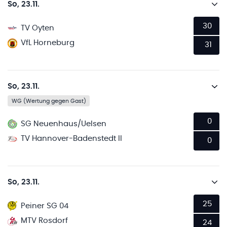
So, 23.11.
30
TV Oyten
VfL Horneburg
31
So, 23.11.
WG (Wertung gegen Gast)
0
SG Neuenhaus/Uelsen
TV Hannover-Badenstedt II
0
So, 23.11.
25
Peiner SG 04
MTV Rosdorf
24