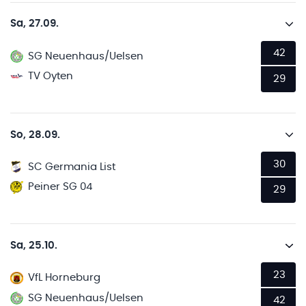
Sa, 27.09.
42
SG Neuenhaus/Uelsen
TV Oyten
29
So, 28.09.
30
SC Germania List
Peiner SG 04
29
Sa, 25.10.
23
VfL Horneburg
SG Neuenhaus/Uelsen
42