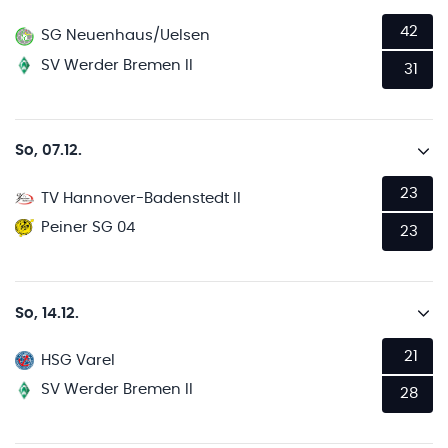
42
SG Neuenhaus/Uelsen
SV Werder Bremen II
31
So, 07.12.
23
TV Hannover-Badenstedt II
Peiner SG 04
23
So, 14.12.
21
HSG Varel
SV Werder Bremen II
28