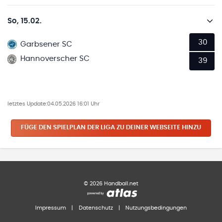
So, 15.02.
30
Garbsener SC
Hannoverscher SC
39
letztes Update:
04.05.2026 16:01 Uhr
FÜGE DEN SPIELPLAN
DER LIGA
ZU DEINER WEBSEITE HINZU
©
2026
Handball.net
Impressum
|
Datenschutz
|
Nutzungsbedingungen