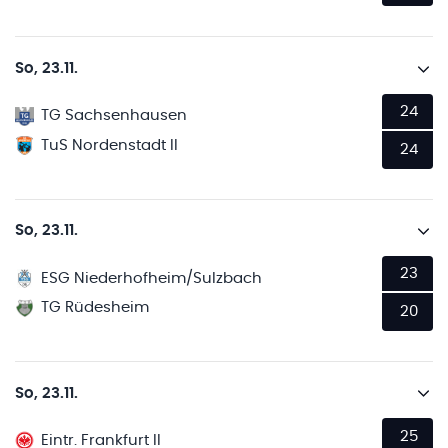
So, 23.11.
24
TG Sachsenhausen
TuS Nordenstadt II
24
So, 23.11.
23
ESG Niederhofheim/Sulzbach
TG Rüdesheim
20
So, 23.11.
25
Eintr. Frankfurt II