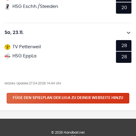
HSG Eschh./Steeden
20
So, 23.11.
28
TV Petterweil
HSG EppLa
28
letztes Update:
27.04.2026 14:44 Uhr
FÜGE DEN SPIELPLAN
DER LIGA
ZU DEINER WEBSEITE HINZU
©
2026
Handball.net