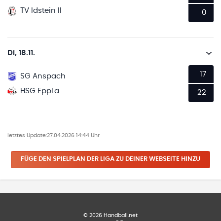
TV Idstein II
0
Di, 18.11.
17
SG Anspach
HSG EppLa
22
letztes Update:
27.04.2026 14:44 Uhr
FÜGE DEN SPIELPLAN
DER LIGA
ZU DEINER WEBSEITE HINZU
©
2026
Handball.net