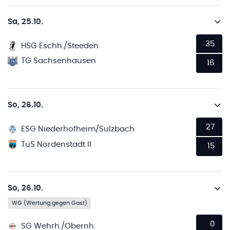
Sa, 25.10.
35
HSG Eschh./Steeden
TG Sachsenhausen
16
So, 26.10.
27
ESG Niederhofheim/Sulzbach
TuS Nordenstadt II
15
So, 26.10.
WG (Wertung gegen Gast)
0
SG Wehrh./Obernh.