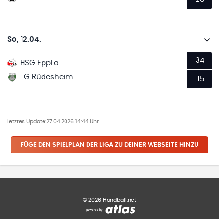
So, 12.04.
34
HSG EppLa
TG Rüdesheim
15
letztes Update:
27.04.2026 14:44 Uhr
FÜGE DEN SPIELPLAN
DER LIGA
ZU DEINER WEBSEITE HINZU
©
2026
Handball.net