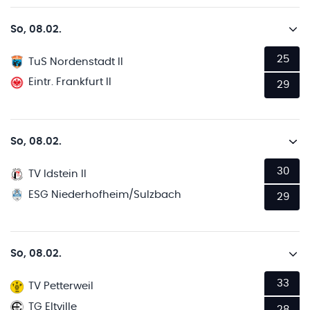
So, 08.02.
25
TuS Nordenstadt II
Eintr. Frankfurt II
29
So, 08.02.
30
TV Idstein II
ESG Niederhofheim/Sulzbach
29
So, 08.02.
33
TV Petterweil
TG Eltville
28