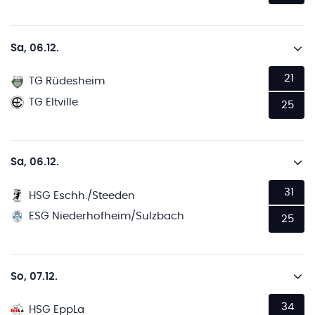
Sa, 06.12.
21
TG Rüdesheim
TG Eltville
25
Sa, 06.12.
31
HSG Eschh./Steeden
ESG Niederhofheim/Sulzbach
25
So, 07.12.
34
HSG EppLa