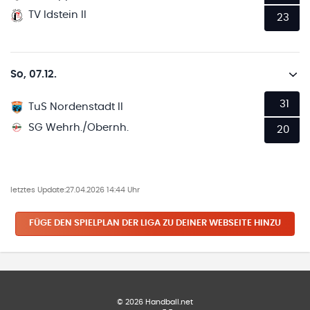
TV Idstein II
23
So, 07.12.
31
TuS Nordenstadt II
SG Wehrh./Obernh.
20
letztes Update:
27.04.2026 14:44 Uhr
FÜGE DEN SPIELPLAN
DER LIGA
ZU DEINER WEBSEITE HINZU
©
2026
Handball.net