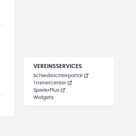
VEREINSSERVICES
Schiedsrichterportal
Trainercenter
SpielerPlus
Widgets