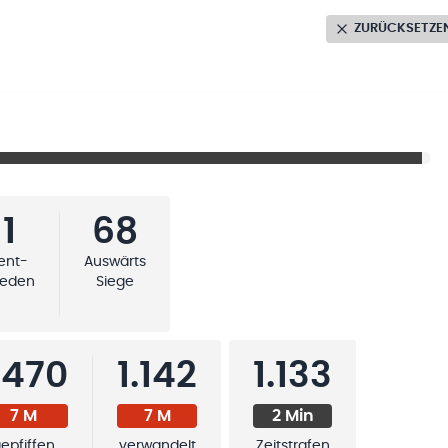
ZURÜCKSETZE
11
68
ent-
Auswärts
ieden
Siege
.470
1.142
1.133
7 M
7 M
2 Min
epfiffen
verwandelt
Zeitstrafen