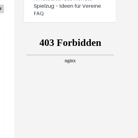
Spielzug - Ideen für Vereine
N
FAQ