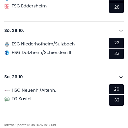
TSG Eddersheim
28
So, 26.10.
23
ESG Niederhofheim/Sulzbach
HSG Dotzheim/Schierstein II
33
So, 26.10.
26
HSG Neuenh./Altenh.
TG Kastel
32
letztes Update:
18.05.2026 15:17 Uhr