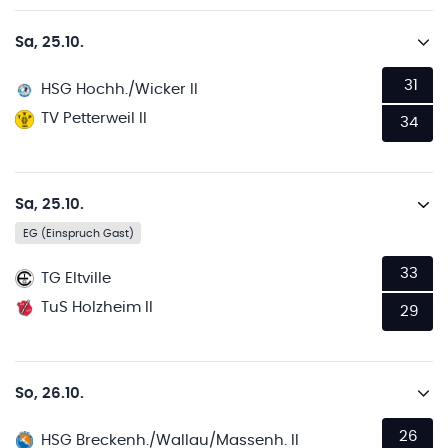
Sa, 25.10.
31
HSG Hochh./Wicker II
TV Petterweil II
34
Sa, 25.10.
EG (Einspruch Gast)
33
TG Eltville
TuS Holzheim II
29
So, 26.10.
26
HSG Breckenh./Wallau/Massenh. II