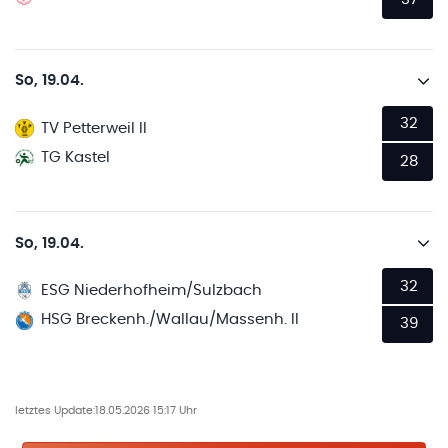
So, 19.04.
32
TV Petterweil II
TG Kastel
28
So, 19.04.
32
ESG Niederhofheim/Sulzbach
HSG Breckenh./Wallau/Massenh. II
39
letztes Update:
18.05.2026 15:17 Uhr