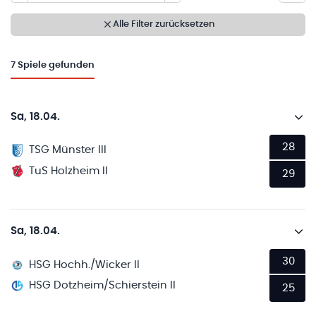
Alle Filter zurücksetzen
7
Spiele gefunden
Sa, 18.04.
28
TSG Münster III
TuS Holzheim II
29
Sa, 18.04.
30
HSG Hochh./Wicker II
HSG Dotzheim/Schierstein II
25