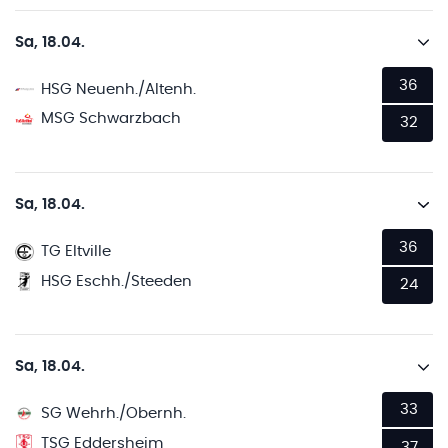
Sa, 18.04.
36
HSG Neuenh./Altenh.
MSG Schwarzbach
32
Sa, 18.04.
36
TG Eltville
HSG Eschh./Steeden
24
Sa, 18.04.
33
SG Wehrh./Obernh.
TSG Eddersheim
37