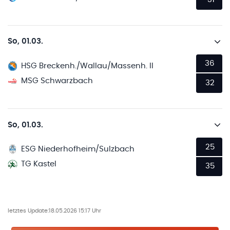
So, 01.03.
36
HSG Breckenh./Wallau/Massenh. II
MSG Schwarzbach
32
So, 01.03.
25
ESG Niederhofheim/Sulzbach
TG Kastel
35
letztes Update:
18.05.2026 15:17 Uhr