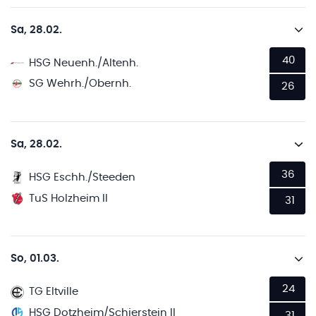
Sa, 28.02.
40
HSG Neuenh./Altenh.
SG Wehrh./Obernh.
26
Sa, 28.02.
36
HSG Eschh./Steeden
TuS Holzheim II
31
So, 01.03.
24
TG Eltville
HSG Dotzheim/Schierstein II
31