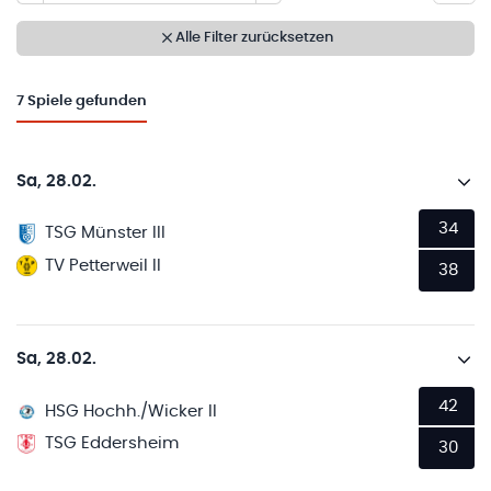
Alle Filter zurücksetzen
7
Spiele gefunden
Sa, 28.02.
34
TSG Münster III
TV Petterweil II
38
Sa, 28.02.
42
HSG Hochh./Wicker II
TSG Eddersheim
30