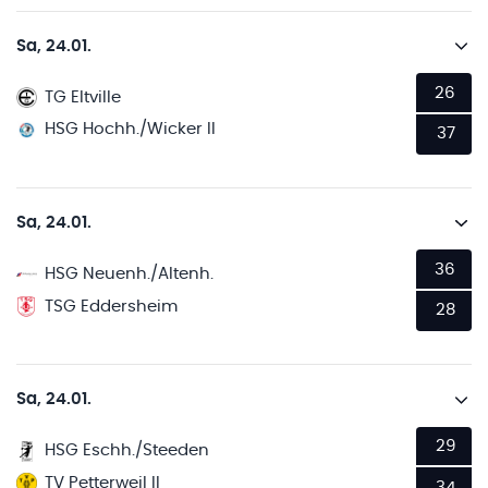
Sa, 24.01.
26
TG Eltville
HSG Hochh./Wicker II
37
Sa, 24.01.
36
HSG Neuenh./Altenh.
TSG Eddersheim
28
Sa, 24.01.
29
HSG Eschh./Steeden
TV Petterweil II
34