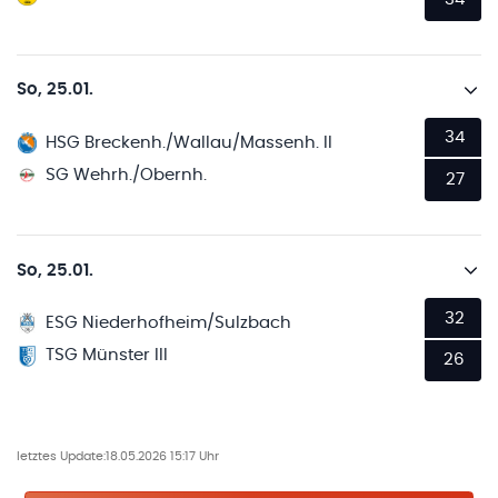
So, 25.01.
34
HSG Breckenh./Wallau/Massenh. II
SG Wehrh./Obernh.
27
So, 25.01.
32
ESG Niederhofheim/Sulzbach
TSG Münster III
26
letztes Update:
18.05.2026 15:17 Uhr