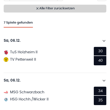
Alle Filter zurücksetzen
7
Spiele gefunden
Sa, 06.12.
30
TuS Holzheim II
TV Petterweil II
40
Sa, 06.12.
34
MSG Schwarzbach
HSG Hochh./Wicker II
35