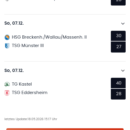
So, 07.12.
30
HSG Breckenh./Wallau/Massenh. II
TSG Münster III
27
So, 07.12.
40
TG Kastel
TSG Eddersheim
28
letztes Update:
18.05.2026 15:17 Uhr