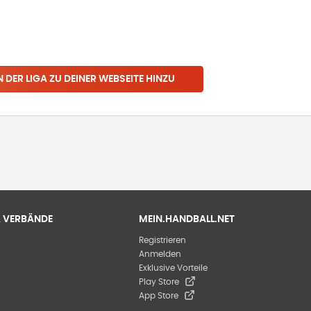
N
DER LIGA
ZU DEINER WEBSEITE HINZU
 & VERBÄNDE
MEIN.HANDBALL.NET
Registrieren
Anmelden
Exklusive Vorteile
Play Store
App Store