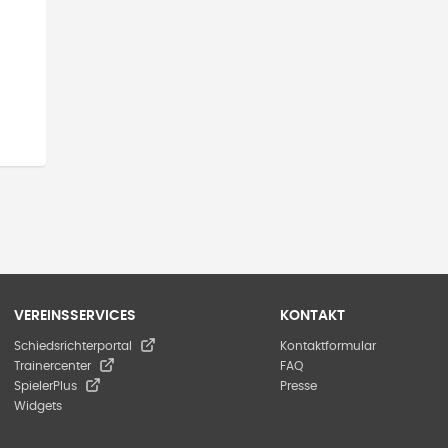
VEREINSSERVICES
KONTAKT
Schiedsrichterportal
Kontaktformular
Trainercenter
FAQ
SpielerPlus
Presse
Widgets