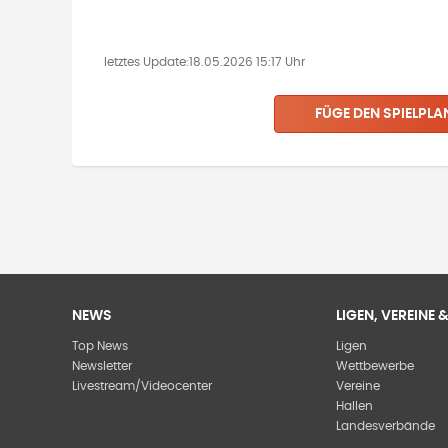
letztes Update:
18.05.2026 15:17 Uhr
FÜGE DEN SPIELPLA
NEWS
LIGEN, VEREINE
Top News
Ligen
Newsletter
Wettbewerbe
Livestream/Videocenter
Vereine
Hallen
Landesverbände