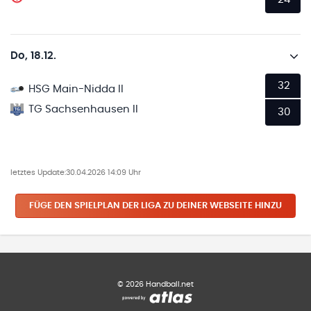
Do, 18.12.
32
HSG Main-Nidda II
TG Sachsenhausen II
30
letztes Update:
30.04.2026 14:09 Uhr
FÜGE DEN SPIELPLAN
DER LIGA
ZU DEINER WEBSEITE HINZU
©
2026
Handball.net