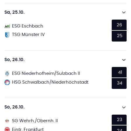
Sa, 25.10.
26
ESG Eschbach
TSG Münster IV
25
So, 26.10.
41
ESG Niederhofheim/Sulzbach II
HSG Schwalbach/Niederhöchstadt
34
So, 26.10.
23
SG Wehrh./Obernh. II
Eintr. Frankfurt
24