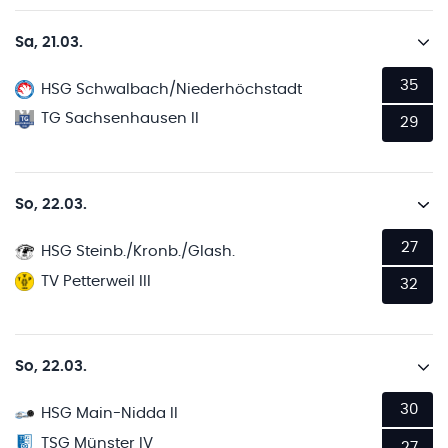
Sa, 21.03.
35
HSG Schwalbach/Niederhöchstadt
TG Sachsenhausen II
29
So, 22.03.
27
HSG Steinb./Kronb./Glash.
TV Petterweil III
32
So, 22.03.
30
HSG Main-Nidda II
TSG Münster IV
27