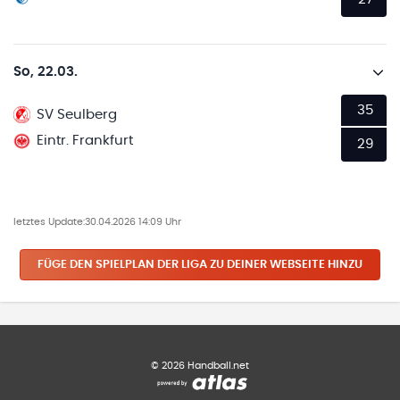
So, 22.03.
35
SV Seulberg
Eintr. Frankfurt
29
letztes Update:
30.04.2026 14:09 Uhr
FÜGE DEN SPIELPLAN
DER LIGA
ZU DEINER WEBSEITE HINZU
©
2026
Handball.net