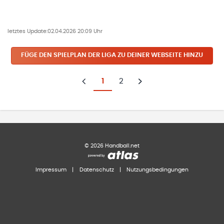
letztes Update:
02.04.2026 20:09 Uhr
FÜGE DEN SPIELPLAN
DER LIGA
ZU DEINER WEBSEITE HINZU
1
2
Zurück
Weiter
©
2026
Handball.net
Impressum
|
Datenschutz
|
Nutzungsbedingungen