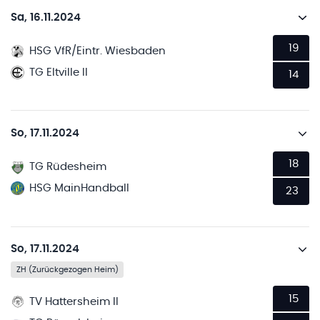
Sa, 16.11.2024
19
HSG VfR/Eintr. Wiesbaden
TG Eltville II
14
So, 17.11.2024
18
TG Rüdesheim
HSG MainHandball
23
So, 17.11.2024
ZH (Zurückgezogen Heim)
15
TV Hattersheim II