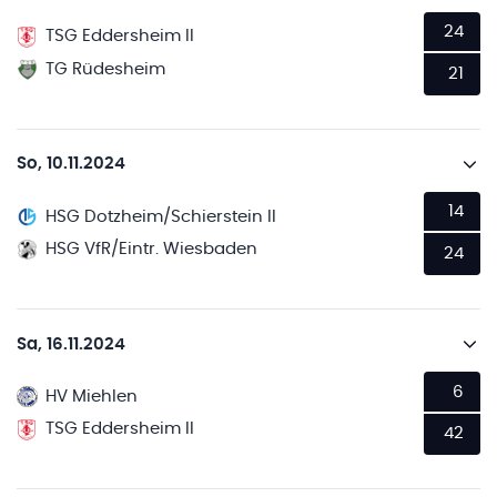
24
TSG Eddersheim II
TG Rüdesheim
21
So, 10.11.2024
14
HSG Dotzheim/Schierstein II
HSG VfR/Eintr. Wiesbaden
24
Sa, 16.11.2024
6
HV Miehlen
TSG Eddersheim II
42