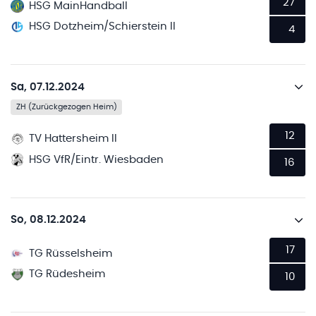
27
HSG MainHandball
HSG Dotzheim/Schierstein II
4
Sa, 07.12.2024
ZH (Zurückgezogen Heim)
12
TV Hattersheim II
HSG VfR/Eintr. Wiesbaden
16
So, 08.12.2024
17
TG Rüsselsheim
TG Rüdesheim
10