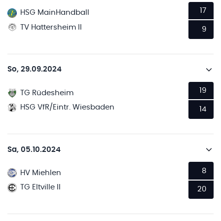
17
HSG MainHandball
TV Hattersheim II
9
So, 29.09.2024
19
TG Rüdesheim
HSG VfR/Eintr. Wiesbaden
14
Sa, 05.10.2024
8
HV Miehlen
TG Eltville II
20