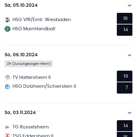
Sa, 05.10.2024
16
HSG VfR/Eintr. Wiesbaden
HSG MainHandball
14
So, 06.10.2024
ZH (Zurückgezogen Heim)
19
TV Hattersheim II
HSG Dotzheim/Schierstein II
7
So, 03.11.2024
14
TG Rüsselsheim
TSG Eddersheim II