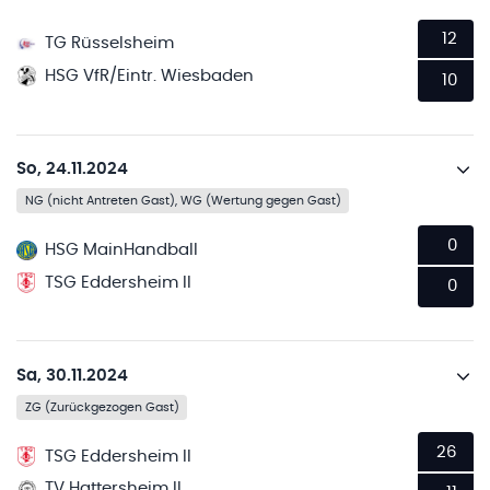
12
TG Rüsselsheim
HSG VfR/Eintr. Wiesbaden
10
So, 24.11.2024
NG (nicht Antreten Gast), WG (Wertung gegen Gast)
0
HSG MainHandball
TSG Eddersheim II
0
Sa, 30.11.2024
ZG (Zurückgezogen Gast)
26
TSG Eddersheim II
TV Hattersheim II