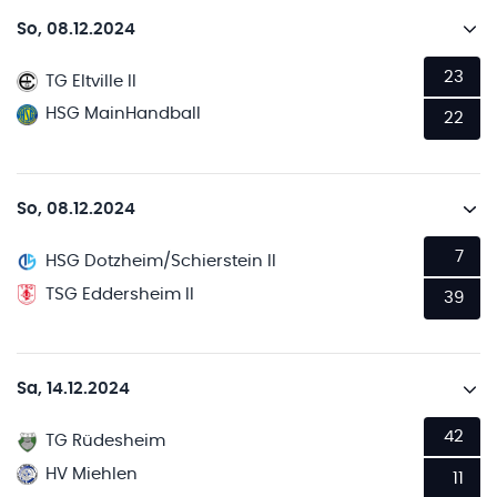
So, 08.12.2024
23
TG Eltville II
HSG MainHandball
22
So, 08.12.2024
7
HSG Dotzheim/Schierstein II
TSG Eddersheim II
39
Sa, 14.12.2024
42
TG Rüdesheim
HV Miehlen
11