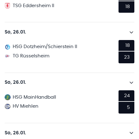
TSG Eddersheim II
18
So, 26.01.
18
HSG Dotzheim/Schierstein II
TG Rüsselsheim
23
So, 26.01.
24
HSG MainHandball
HV Miehlen
5
So, 26.01.