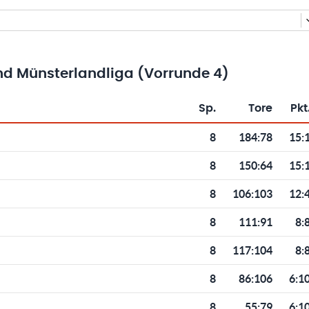
nd Münsterlandliga (Vorrunde 4)
Sp.
Tore
Pkt
Toren und Punkten
8
184
:
78
15:
8
150
:
64
15:
8
106
:
103
12:
8
111
:
91
8:
8
117
:
104
8:
8
86
:
106
6:1
8
55
:
79
6:1