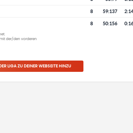
8
59
:
137
2:1
8
50
:
156
0:1
et.
ie mit der/den vorderen
 DER LIGA ZU DEINER WEBSEITE HINZU