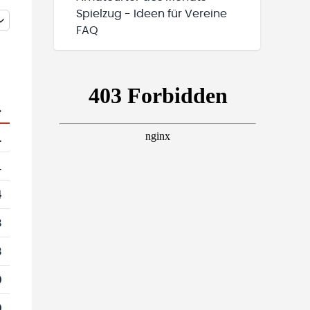
Spielzug - Ideen für Vereine
FAQ
.
1
1
4
8
8
0
0