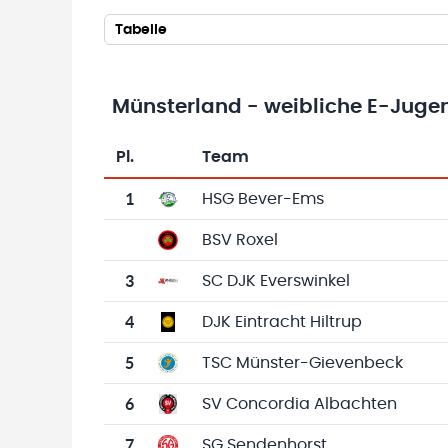
Tabelle
Münsterland - weibliche E-Juge
Pl.
Team
Team-Logo
Tabelle mit Vereinsplatzierungen, Spielen, 
1
HSG Bever-Ems
BSV Roxel
3
SC DJK Everswinkel
4
DJK Eintracht Hiltrup
5
TSC Münster-Gievenbeck
6
SV Concordia Albachten
7
SG Sendenhorst