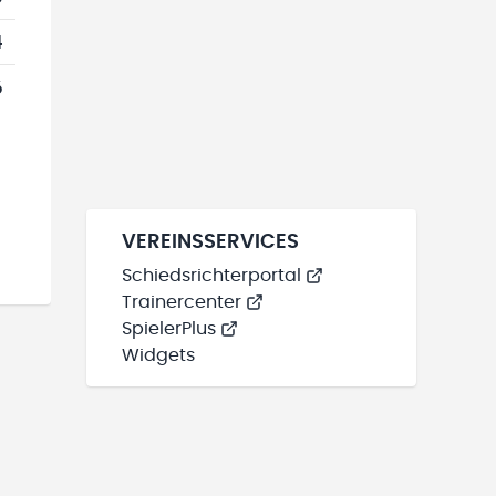
4
6
VEREINSSERVICES
Schiedsrichterportal
Trainercenter
SpielerPlus
Widgets