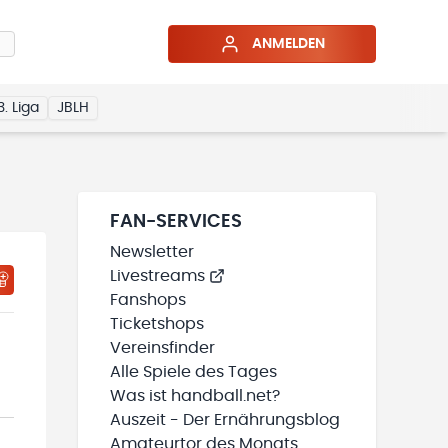
ANMELDEN
3. Liga
JBLH
FAN-SERVICES
Newsletter
Livestreams
Fanshops
Ticketshops
Vereinsfinder
Alle Spiele des Tages
Was ist handball.net?
Auszeit - Der Ernährungsblog
Amateurtor des Monats