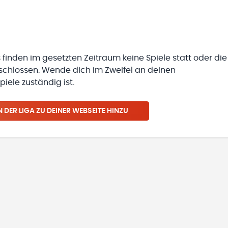
 finden im gesetzten Zeitraum keine Spiele statt oder die
eschlossen. Wende dich im Zweifel an deinen
iele zuständig ist.
N
DER LIGA
ZU DEINER WEBSEITE HINZU