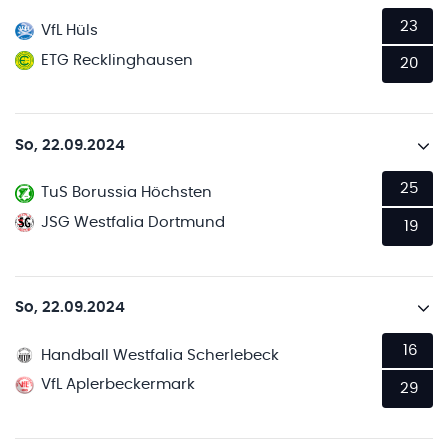
23
VfL Hüls
ETG Recklinghausen
20
So, 22.09.2024
25
TuS Borussia Höchsten
JSG Westfalia Dortmund
19
So, 22.09.2024
16
Handball Westfalia Scherlebeck
VfL Aplerbeckermark
29