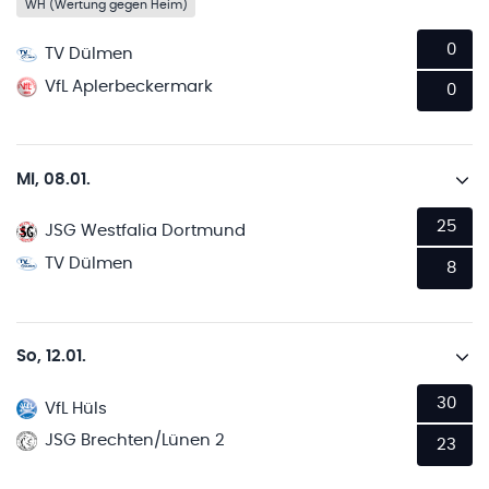
WH (Wertung gegen Heim)
0
TV Dülmen
VfL Aplerbeckermark
0
Mi, 08.01.
25
JSG Westfalia Dortmund
TV Dülmen
8
So, 12.01.
30
VfL Hüls
JSG Brechten/Lünen 2
23