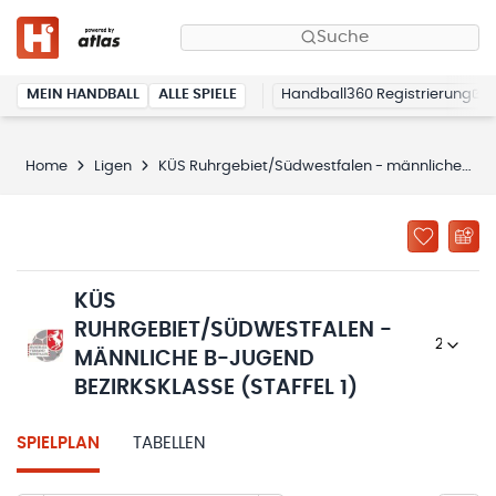
Suche
MEIN HANDBALL
ALLE SPIELE
Handball360 Registrierung
Home
Ligen
KÜS Ruhrgebiet/Südwestfalen - männliche B-Jugend Bezirksklasse (Staffel 1)
KÜS
RUHRGEBIET/SÜDWESTFALEN -
2024/25
MÄNNLICHE B-JUGEND
BEZIRKSKLASSE (STAFFEL 1)
SPIELPLAN
TABELLEN