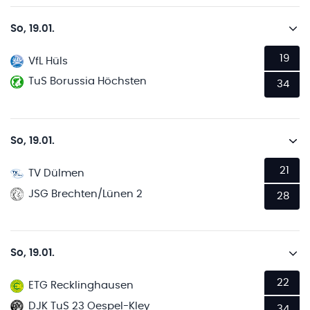
So, 19.01.
19
VfL Hüls
TuS Borussia Höchsten
34
So, 19.01.
21
TV Dülmen
JSG Brechten/Lünen 2
28
So, 19.01.
22
ETG Recklinghausen
DJK TuS 23 Oespel-Kley
34