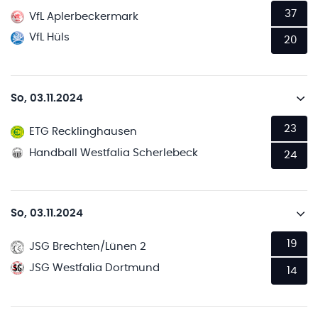
37
VfL Aplerbeckermark
VfL Hüls
20
So, 03.11.2024
23
ETG Recklinghausen
Handball Westfalia Scherlebeck
24
So, 03.11.2024
19
JSG Brechten/Lünen 2
JSG Westfalia Dortmund
14