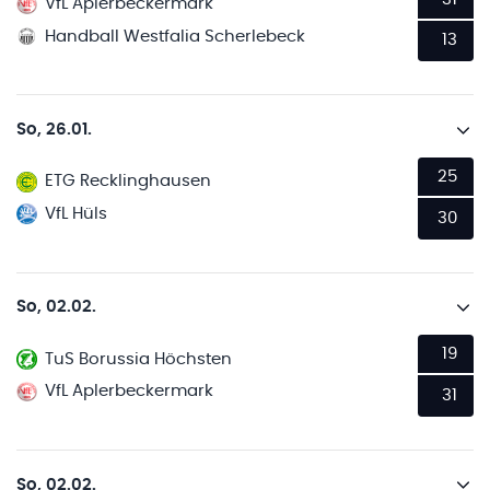
VfL Aplerbeckermark
Handball Westfalia Scherlebeck
13
So, 26.01.
25
ETG Recklinghausen
VfL Hüls
30
So, 02.02.
19
TuS Borussia Höchsten
VfL Aplerbeckermark
31
So, 02.02.