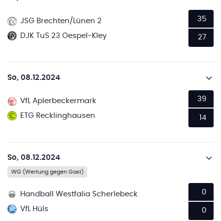
35
JSG Brechten/Lünen 2
DJK TuS 23 Oespel-Kley
27
So, 08.12.2024
39
VfL Aplerbeckermark
ETG Recklinghausen
14
So, 08.12.2024
WG (Wertung gegen Gast)
0
Handball Westfalia Scherlebeck
VfL Hüls
0