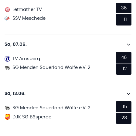
36
Letmather TV
SSV Meschede
11
So, 07.06.
46
TV Arnsberg
SG Menden Sauerland Wölfe e.V. 2
12
Sa, 13.06.
15
SG Menden Sauerland Wölfe e.V. 2
DJK SG Bösperde
28