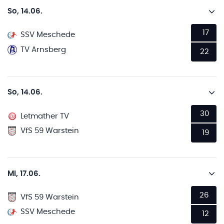
So, 14.06.
17
SSV Meschede
TV Arnsberg
22
So, 14.06.
30
Letmather TV
VfS 59 Warstein
19
Mi, 17.06.
26
VfS 59 Warstein
SSV Meschede
12