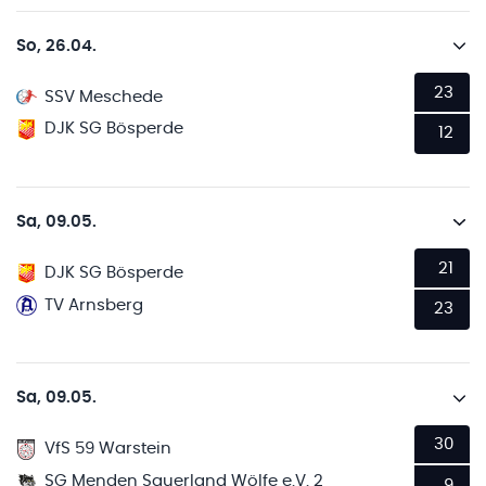
So, 26.04.
23
SSV Meschede
DJK SG Bösperde
12
Sa, 09.05.
21
DJK SG Bösperde
TV Arnsberg
23
Sa, 09.05.
30
VfS 59 Warstein
SG Menden Sauerland Wölfe e.V. 2
9