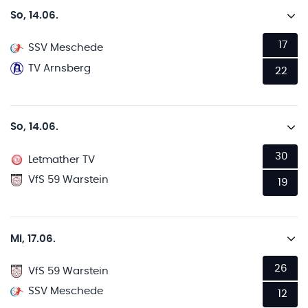
So, 14.06.
17
SSV Meschede
TV Arnsberg
22
So, 14.06.
30
Letmather TV
VfS 59 Warstein
19
Mi, 17.06.
26
VfS 59 Warstein
SSV Meschede
12