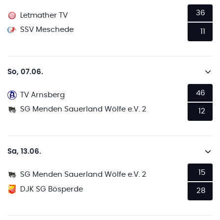
36
Letmather TV
SSV Meschede
11
So, 07.06.
46
TV Arnsberg
SG Menden Sauerland Wölfe e.V. 2
12
Sa, 13.06.
15
SG Menden Sauerland Wölfe e.V. 2
DJK SG Bösperde
28