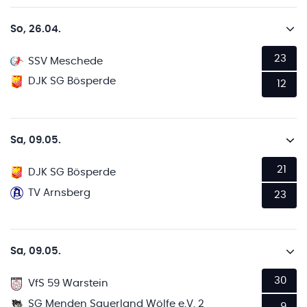
So, 26.04.
23
SSV Meschede
DJK SG Bösperde
12
Sa, 09.05.
21
DJK SG Bösperde
TV Arnsberg
23
Sa, 09.05.
30
VfS 59 Warstein
SG Menden Sauerland Wölfe e.V. 2
9