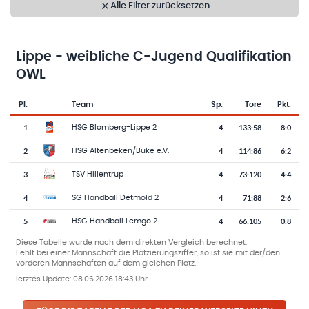
Alle Filter zurücksetzen
Lippe - weibliche C-Jugend Qualifikation
OWL
Pl.
Team
Sp.
Tore
Pkt.
Team-Logo
Tabelle mit Vereinsplatzierungen, Spielen, Toren und Punkten
1
4
133
:
58
8:0
HSG Blomberg-Lippe 2
2
4
114
:
86
6:2
HSG Altenbeken/Buke e.V.
3
4
73
:
120
4:4
TSV Hillentrup
4
4
71
:
88
2:6
SG Handball Detmold 2
5
4
66
:
105
0:8
HSG Handball Lemgo 2
Diese Tabelle wurde nach dem direkten Vergleich berechnet.
Fehlt bei einer Mannschaft die Platzierungsziffer, so ist sie mit der/den
vorderen Mannschaften auf dem gleichen Platz.
letztes Update:
08.06.2026 18:43 Uhr