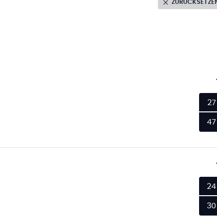
ZURÜCKSETZE
27
47
24
30