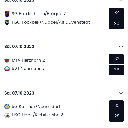
Sa, 07.10.2023
34
SG Bordesholm/Brügge 2
HSG Fockbek/Nübbel/Alt Duvenstedt
26
Sa, 07.10.2023
33
MTV Herzhorn 2
SVT Neumünster
26
Sa, 07.10.2023
35
SG Kollmar/Neuendorf
HSG Horst/Kiebitzreihe 2
28