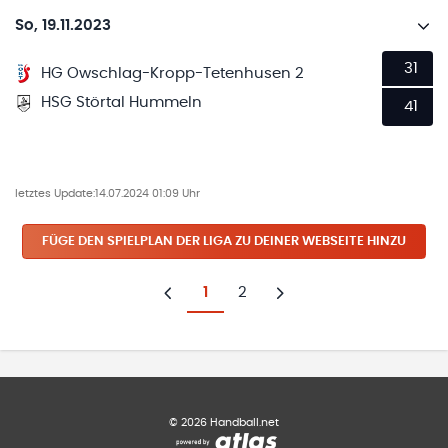
So, 19.11.2023
31
HG Owschlag-Kropp-Tetenhusen 2
HSG Störtal Hummeln
41
letztes Update:
14.07.2024 01:09 Uhr
FÜGE DEN SPIELPLAN
DER LIGA
ZU DEINER WEBSEITE HINZU
1
2
Zurück
Weiter
©
2026
Handball.net