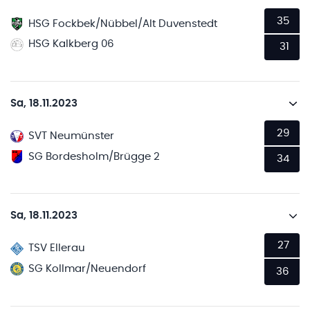
35
HSG Fockbek/Nübbel/Alt Duvenstedt
HSG Kalkberg 06
31
Sa, 18.11.2023
29
SVT Neumünster
SG Bordesholm/Brügge 2
34
Sa, 18.11.2023
27
TSV Ellerau
SG Kollmar/Neuendorf
36