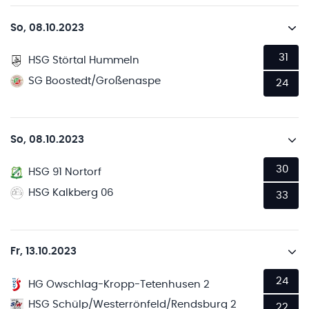
So, 08.10.2023
31
HSG Störtal Hummeln
SG Boostedt/Großenaspe
24
So, 08.10.2023
30
HSG 91 Nortorf
HSG Kalkberg 06
33
Fr, 13.10.2023
24
HG Owschlag-Kropp-Tetenhusen 2
HSG Schülp/Westerrönfeld/Rendsburg 2
22