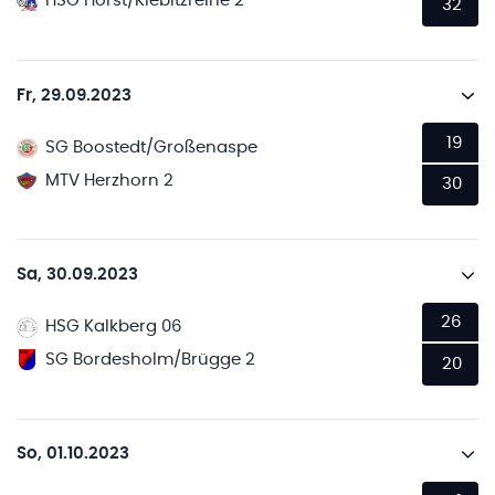
HSG Horst/Kiebitzreihe 2
32
Fr, 29.09.2023
19
SG Boostedt/Großenaspe
MTV Herzhorn 2
30
Sa, 30.09.2023
26
HSG Kalkberg 06
SG Bordesholm/Brügge 2
20
So, 01.10.2023