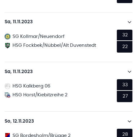
Sa, 11.11.2023
32
SG Kollmar/Neuendorf
HSG Fockbek/Nübbel/Alt Duvenstedt
22
Sa, 11.11.2023
33
HSG Kalkberg 06
HSG Horst/Kiebitzreihe 2
27
So, 12.11.2023
28
SG Bordesholm/Brügge 2