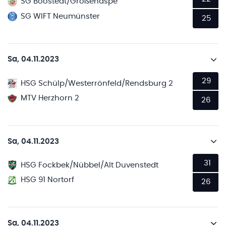
SG Boostedt/Großenaspe
SG WIFT Neumünster
25
Sa, 04.11.2023
29
HSG Schülp/Westerrönfeld/Rendsburg 2
MTV Herzhorn 2
26
Sa, 04.11.2023
31
HSG Fockbek/Nübbel/Alt Duvenstedt
HSG 91 Nortorf
26
Sa, 04.11.2023