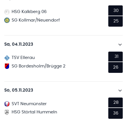
30
HSG Kalkberg 06
SG Kollmar/Neuendorf
25
Sa, 04.11.2023
31
TSV Ellerau
SG Bordesholm/Brügge 2
26
So, 05.11.2023
28
SVT Neumünster
HSG Störtal Hummeln
36