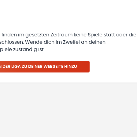
 finden im gesetzten Zeitraum keine Spiele statt oder die
eschlossen. Wende dich im Zweifel an deinen
iele zuständig ist.
N
DER LIGA
ZU DEINER WEBSEITE HINZU