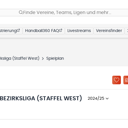
Finde Vereine, Teams, Ligen und mehr…
trierung
Handball360 FAQ
Livestreams
Vereinsfinder
sliga (Staffel West)
Spielplan
BEZIRKSLIGA (STAFFEL WEST)
2024/25