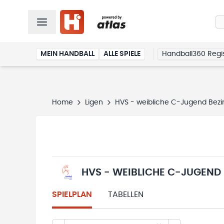
MEIN HANDBALL
ALLE SPIELE
Handball360 Regis
Home
Ligen
HVS - weibliche C-Jugend Bezirk
HVS - WEIBLICHE C-JUGEND 
SPIELPLAN
TABELLEN