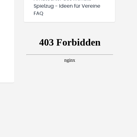
Spielzug - Ideen für Vereine
FAQ