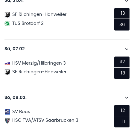
Sa, 31.01.
13
SF Rilchingen-Hanweiler
TuS Brotdorf 2
36
Sa, 07.02.
32
HSV Merzig/Hilbringen 3
SF Rilchingen-Hanweiler
18
So, 08.02.
12
SV Bous
HSG TVA/ATSV Saarbrücken 3
11