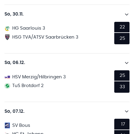
So, 30.11.
22
HG Saarlouis 3
HSG TVA/ATSV Saarbrücken 3
25
Sa, 06.12.
25
HSV Merzig/Hilbringen 3
TuS Brotdorf 2
33
So, 07.12.
17
SV Bous