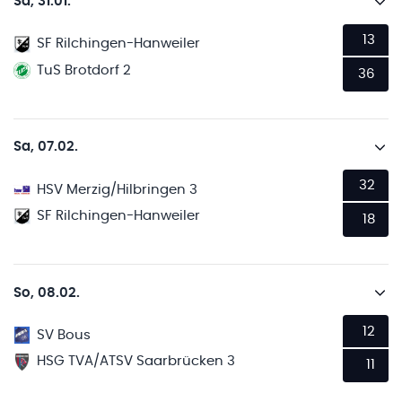
Sa, 31.01.
13
SF Rilchingen-Hanweiler
TuS Brotdorf 2
36
Sa, 07.02.
32
HSV Merzig/Hilbringen 3
SF Rilchingen-Hanweiler
18
So, 08.02.
12
SV Bous
HSG TVA/ATSV Saarbrücken 3
11