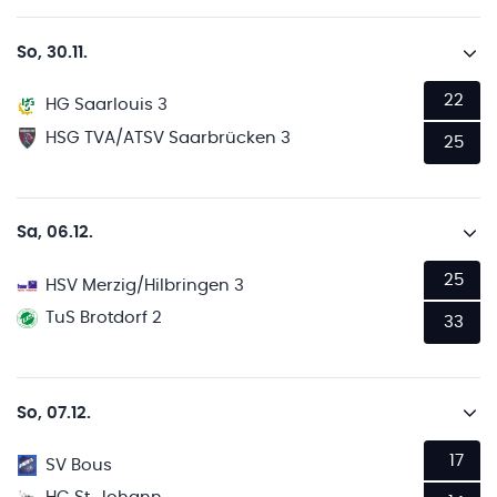
So, 30.11.
22
HG Saarlouis 3
HSG TVA/ATSV Saarbrücken 3
25
Sa, 06.12.
25
HSV Merzig/Hilbringen 3
TuS Brotdorf 2
33
So, 07.12.
17
SV Bous