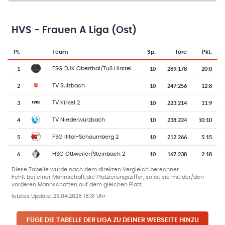
HVS - Frauen A Liga (Ost)
Pl.
Team
Sp.
Tore
Pkt.
Team-Logo
Tabelle mit Vereinsplatzierungen, Spielen, Toren und Punkten
1
10
289
:
178
20:0
FSG DJK Oberthal/TuS Hirstein 3
2
10
247
:
256
12:8
TV Sulzbach
3
10
223
:
214
11:9
TV Kirkel 2
4
10
238
:
224
10:10
TV Niederwürzbach
5
10
212
:
266
5:15
FSG Illtal-Schaumberg 2
6
10
167
:
238
2:18
HSG Ottweiler/Steinbach 2
Diese Tabelle wurde nach dem direkten Vergleich berechnet.
Fehlt bei einer Mannschaft die Platzierungsziffer, so ist sie mit der/den
vorderen Mannschaften auf dem gleichen Platz.
letztes Update:
26.04.2026 18:31 Uhr
FÜGE DIE TABELLE DER LIGA ZU DEINER WEBSEITE HINZU