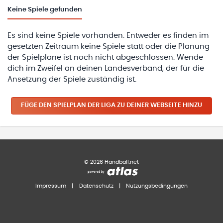
Keine
Spiele gefunden
Es sind keine Spiele vorhanden. Entweder es finden im
gesetzten Zeitraum keine Spiele statt oder die Planung
der Spielpläne ist noch nicht abgeschlossen. Wende
dich im Zweifel an deinen Landesverband, der für die
Ansetzung der Spiele zuständig ist.
FÜGE DEN SPIELPLAN
DER LIGA
ZU DEINER WEBSEITE HINZU
©
2026
Handball.net
Impressum
|
Datenschutz
|
Nutzungsbedingungen