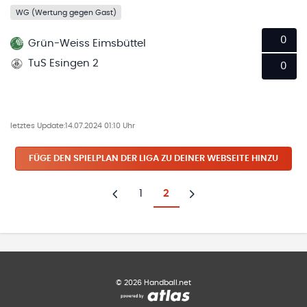
WG (Wertung gegen Gast)
0
Grün-Weiss Eimsbüttel
TuS Esingen 2
0
letztes Update:
14.07.2024 01:10 Uhr
FÜGE DEN SPIELPLAN
DER LIGA
ZU DEINER WEBSEITE HINZU
1
2
Zurück
Weiter
©
2026
Handball.net