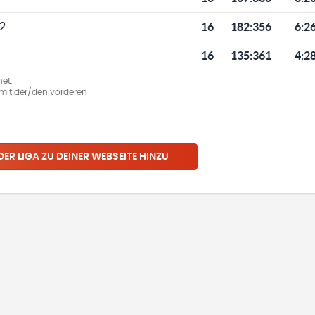
16
182
:
356
6:2
 2
16
135
:
361
4:2
et.
ie mit der/den vorderen
 DER LIGA ZU DEINER WEBSEITE HINZU