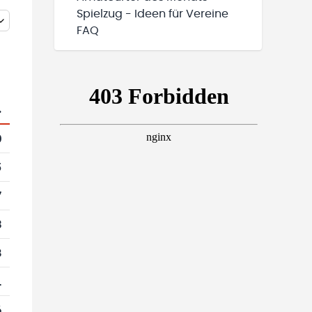
Spielzug - Ideen für Vereine
FAQ
.
0
5
7
3
8
1
6