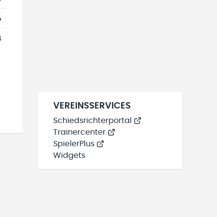
6
8
VEREINSSERVICES
Schiedsrichterportal
Trainercenter
SpielerPlus
Widgets