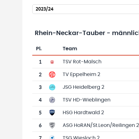
2023/24
Rhein-Neckar-Tauber - männlich
Pl.
Team
Team-Logo
Tabelle mit Vereinsplatzierungen, Spielen, 
1
TSV Rot-Malsch
2
TV Eppelheim 2
3
JSG Heidelberg 2
4
TSV HD-Wieblingen
5
HSG Hardtwald 2
6
ASG HoRAN/St.Leon/Reilingen 2
7
TSG Wiesloch 2