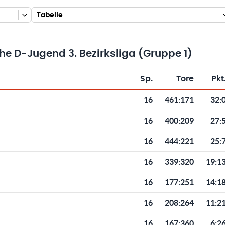
Tabelle
e D-Jugend 3. Bezirksliga (Gruppe 1)
Sp.
Tore
Pkt
Toren und Punkten
16
461
:
171
32:
16
400
:
209
27:
16
444
:
221
25:
16
339
:
320
19:1
16
177
:
251
14:1
16
208
:
264
11:2
16
167
:
360
6:2