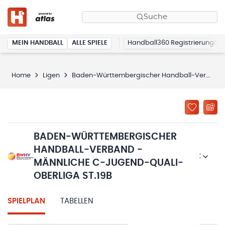
Suche
MEIN HANDBALL
ALLE SPIELE
Handball360 Registrierung
Home
Ligen
Baden-Württembergischer Handball-Verband - männliche C-Jugend-Quali-Oberliga St.19B
BADEN-WÜRTTEMBERGISCHER
HANDBALL-VERBAND -
2025/26
MÄNNLICHE C-JUGEND-QUALI-
OBERLIGA ST.19B
SPIELPLAN
TABELLEN