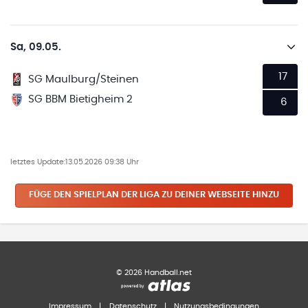
Sa, 09.05.
17
SG Maulburg/Steinen
SG BBM Bietigheim 2
6
letztes Update:
13.05.2026 09:38 Uhr
FÜGE DEN SPIELPLAN
DER LIGA
ZU DEINER WEBSEITE HINZU
©
2026
Handball.net
Impressum
|
Datenschutz
|
Nutzungsbedingungen