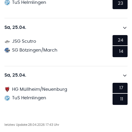
TuS Helmlingen
23
Sa, 25.04.
24
JSG Scutro
SG Bötzingen/March
14
Sa, 25.04.
17
HG Müllheim/Neuenburg
TuS Helmlingen
11
letztes Update:
28.04.2026 17:43 Uhr