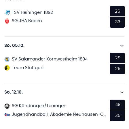
26
TSV Heiningen 1892
SG JHA Baden
33
So, 05.10.
29
SV Salamander Kornwestheim 1894
Team Stuttgart
29
So, 12.10.
48
SG Köndringen/Teningen
Jugendhandball-Akademie Neuhausen-Ostfildern 2
35