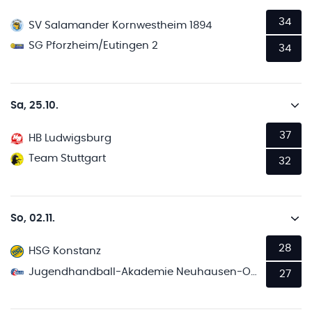
34
SV Salamander Kornwestheim 1894
SG Pforzheim/Eutingen 2
34
Sa, 25.10.
37
HB Ludwigsburg
Team Stuttgart
32
So, 02.11.
28
HSG Konstanz
Jugendhandball-Akademie Neuhausen-Ostfildern 2
27