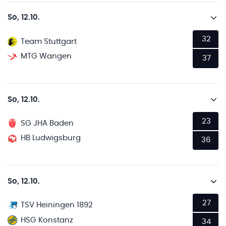
So, 12.10.
32
Team Stuttgart
MTG Wangen
37
So, 12.10.
23
SG JHA Baden
HB Ludwigsburg
36
So, 12.10.
27
TSV Heiningen 1892
HSG Konstanz
34