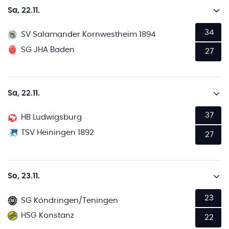
Sa, 22.11.
34
SV Salamander Kornwestheim 1894
SG JHA Baden
27
Sa, 22.11.
37
HB Ludwigsburg
TSV Heiningen 1892
27
So, 23.11.
23
SG Köndringen/Teningen
HSG Konstanz
22