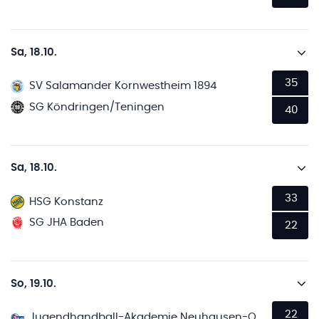
Sa, 18.10.
35
SV Salamander Kornwestheim 1894
SG Köndringen/Teningen
40
Sa, 18.10.
33
HSG Konstanz
SG JHA Baden
22
So, 19.10.
22
Jugendhandball-Akademie Neuhausen-Ostfildern 2