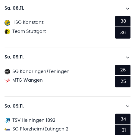
Sa, 08.11.
38
HSG Konstanz
Team Stuttgart
36
So, 09.11.
26
SG Köndringen/Teningen
MTG Wangen
25
So, 09.11.
34
TSV Heiningen 1892
SG Pforzheim/Eutingen 2
31