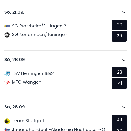
So, 21.09.
29
SG Pforzheim/Eutingen 2
SG Köndringen/Teningen
26
So, 28.09.
23
TSV Heiningen 1892
MTG Wangen
41
So, 28.09.
36
Team Stuttgart
Jugendhandball-Akademie Neuhausen-Ostfildern 2
30