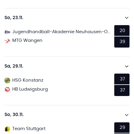
So, 23.11.
20
Jugendhandball-Akademie Neuhausen-Ostfildern 2
MTG Wangen
39
Sa, 29.11.
37
HSG Konstanz
HB Ludwigsburg
37
So, 30.11.
29
Team Stuttgart