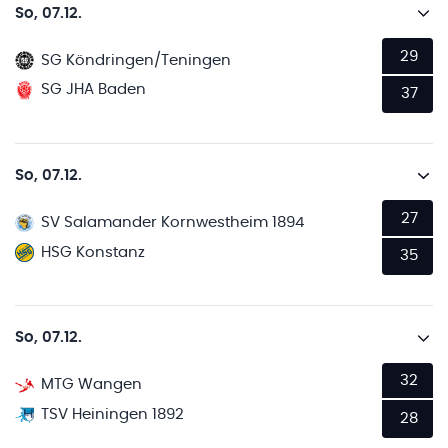
So, 07.12.
29
SG Köndringen/Teningen
SG JHA Baden
37
So, 07.12.
27
SV Salamander Kornwestheim 1894
HSG Konstanz
35
So, 07.12.
32
MTG Wangen
TSV Heiningen 1892
28