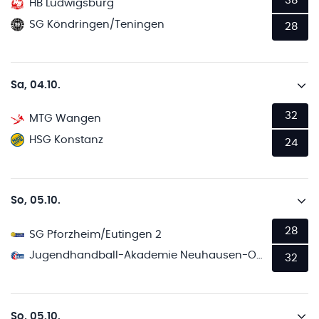
38
HB Ludwigsburg
SG Köndringen/Teningen
28
Sa, 04.10.
32
MTG Wangen
HSG Konstanz
24
So, 05.10.
28
SG Pforzheim/Eutingen 2
Jugendhandball-Akademie Neuhausen-Ostfildern 2
32
So, 05.10.