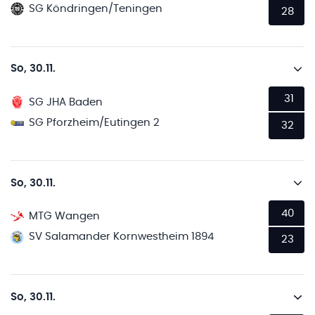
SG Köndringen/Teningen
28
So, 30.11.
31
SG JHA Baden
SG Pforzheim/Eutingen 2
32
So, 30.11.
40
MTG Wangen
SV Salamander Kornwestheim 1894
23
So, 30.11.