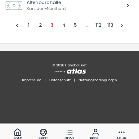
Altenbürghalle
Karlsdorf-Neuthard
1
2
3
4
5
...
112
113
Zurück
Weiter
©
2026
Handball.net
Impressum
|
Datenschutz
|
Nutzungsbedingungen
HOME
SPIELE
NEWS
PROFIL
MEHR