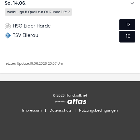
So, 14.06.
weibl. Jgd B Quali zur OL Runde 1 St. 2
13
HSG Eider Harde
TSV Ellerau
16
letztes Update:
19.06.2026 20:07 Uhr
©
2026
Handball.net
Impressum
|
Datenschutz
|
Nutzungsbedingungen