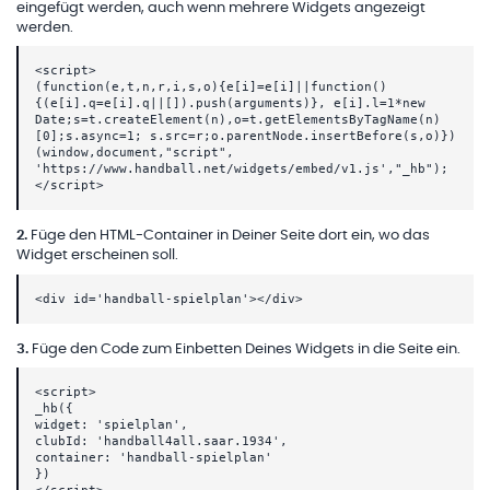
eingefügt werden, auch wenn mehrere Widgets angezeigt
werden.
<script>
(function(e,t,n,r,i,s,o){e[i]=e[i]||function()
{(e[i].q=e[i].q||[]).push(arguments)}, e[i].l=1*new
Date;s=t.createElement(n),o=t.getElementsByTagName(n)
[0];s.async=1; s.src=r;o.parentNode.insertBefore(s,o)})
(window,document,"script",
'https://www.handball.net/widgets/embed/v1.js',"_hb");
</script>
2
.
Füge den HTML-Container in Deiner Seite dort ein, wo das
Widget erscheinen soll.
<div id='handball-spielplan'></div>
3
.
Füge den Code zum Einbetten Deines Widgets in die Seite ein.
<script>
_hb({
widget: 'spielplan',
clubId: 'handball4all.saar.1934',
container: 'handball-spielplan'
})