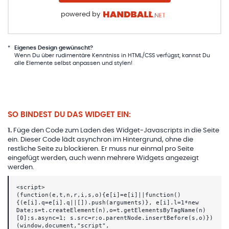
powered by
*
Eigenes Design gewünscht?
Wenn Du über rudimentäre Kenntniss in HTML/CSS verfügst, kannst Du
alle Elemente selbst anpassen und stylen!
SO BINDEST DU DAS WIDGET EIN:
1
.
Füge den Code zum Laden des Widget-Javascripts in die Seite
ein. Dieser Code lädt asynchron im Hintergrund, ohne die
restliche Seite zu blockieren. Er muss nur einmal pro Seite
eingefügt werden, auch wenn mehrere Widgets angezeigt
werden.
<script>
(function(e,t,n,r,i,s,o){e[i]=e[i]||function()
{(e[i].q=e[i].q||[]).push(arguments)}, e[i].l=1*new
Date;s=t.createElement(n),o=t.getElementsByTagName(n)
[0];s.async=1; s.src=r;o.parentNode.insertBefore(s,o)})
(window,document,"script",