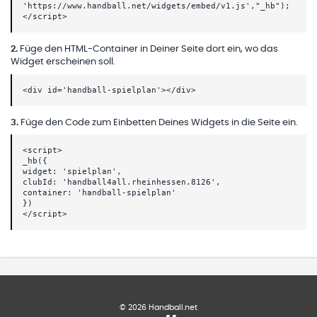
'https://www.handball.net/widgets/embed/v1.js',"_hb");
</script>
2
.
Füge den HTML-Container in Deiner Seite dort ein, wo das
Widget erscheinen soll.
<div id='handball-spielplan'></div>
3
.
Füge den Code zum Einbetten Deines Widgets in die Seite ein.
<script>
_hb({
widget: 'spielplan',
clubId: 'handball4all.rheinhessen.8126',
container: 'handball-spielplan'
})
</script>
©
2026
Handball.net