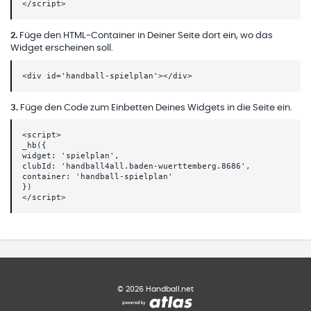
</script>
2
.
Füge den HTML-Container in Deiner Seite dort ein, wo das
Widget erscheinen soll.
<div id='handball-spielplan'></div>
3
.
Füge den Code zum Einbetten Deines Widgets in die Seite ein.
<script>
_hb({
widget: 'spielplan',
clubId: 'handball4all.baden-wuerttemberg.8686',
container: 'handball-spielplan'
})
</script>
©
2026
Handball.net