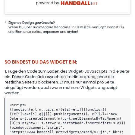
powered by
*
Eigenes Design gewünscht?
Wenn Du über rudimentäre Kenntniss in HTML/CSS verfügst, kannst Du
alle Elemente selbst anpassen und stylen!
SO BINDEST DU DAS WIDGET EIN:
1
.
Füge den Code zum Laden des Widget-Javascripts in die Seite
ein. Dieser Code lädt asynchron im Hintergrund, ohne die
restliche Seite zu blockieren. Er muss nur einmal pro Seite
eingefügt werden, auch wenn mehrere Widgets angezeigt
werden.
<script>
(function(e,t,n,r,i,s,o){e[i]=e[i]||function()
{(e[i].q=e[i].q||[]).push(arguments)}, e[i].l=1*new
Date;s=t.createElement(n),o=t.getElementsByTagName(n)
[0];s.async=1; s.src=r;o.parentNode.insertBefore(s,o)})
(window,document,"script",
'https://www.handball.net/widgets/embed/v1.js',"_hb");