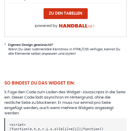
ZU DEN TABELLEN
powered by
*
Eigenes Design gewünscht?
Wenn Du über rudimentäre Kenntniss in HTML/CSS verfügst, kannst Du
alle Elemente selbst anpassen und stylen!
SO BINDEST DU DAS WIDGET EIN:
1
.
Füge den Code zum Laden des Widget-Javascripts in die Seite
ein. Dieser Code lädt asynchron im Hintergrund, ohne die
restliche Seite zu blockieren. Er muss nur einmal pro Seite
eingefügt werden, auch wenn mehrere Widgets angezeigt
werden.
<script>
(function(e,t,n,r,i,s,o){e[i]=e[i]||function()