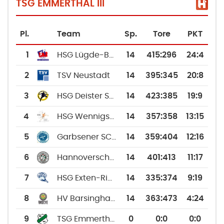
TSG EMMERTHAL III
Pl.
Team
Sp.
Tore
PKT
1
HSG Lügde-Bad Pyrmont e.V.
14
415
:
296
24:4
2
TSV Neustadt
14
395
:
345
20:8
3
HSG Deister Süntel II
14
423
:
385
19:9
4
HSG Wennigsen/Gehrden
14
357
:
358
13:15
5
Garbsener SC II
14
359
:
404
12:16
6
Hannoverscher SC II
14
401
:
413
11:17
7
HSG Exten-Rinteln
14
335
:
374
9:19
8
HV Barsinghausen III
14
363
:
473
4:24
9
TSG Emmerthal III
0
0
:
0
0:0