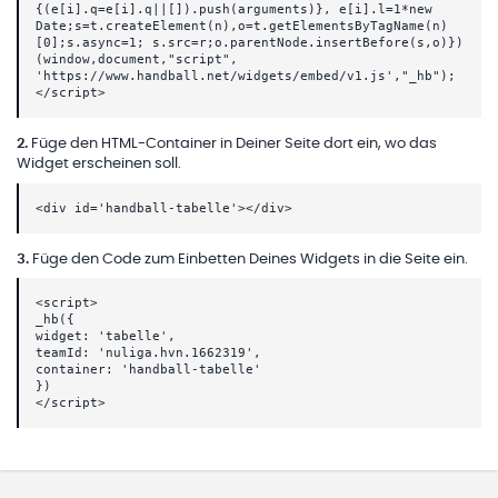
{(e[i].q=e[i].q||[]).push(arguments)}, e[i].l=1*new
Date;s=t.createElement(n),o=t.getElementsByTagName(n)
[0];s.async=1; s.src=r;o.parentNode.insertBefore(s,o)})
(window,document,"script",
'https://www.handball.net/widgets/embed/v1.js',"_hb");
</script>
2
.
Füge den HTML-Container in Deiner Seite dort ein, wo das
Widget erscheinen soll.
<div id='handball-tabelle'></div>
3
.
Füge den Code zum Einbetten Deines Widgets in die Seite ein.
<script>
_hb({
widget: 'tabelle',
teamId: 'nuliga.hvn.1662319',
container: 'handball-tabelle'
})
</script>