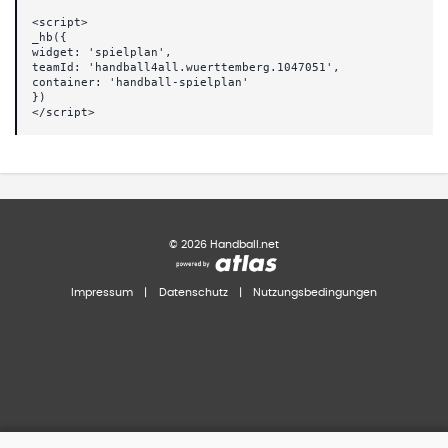
<script>
_hb({
widget: 'spielplan',
teamId: 'handball4all.wuerttemberg.1047051',
container: 'handball-spielplan'
})
</script>
©
2026
Handball.net
Impressum
|
Datenschutz
|
Nutzungsbedingungen