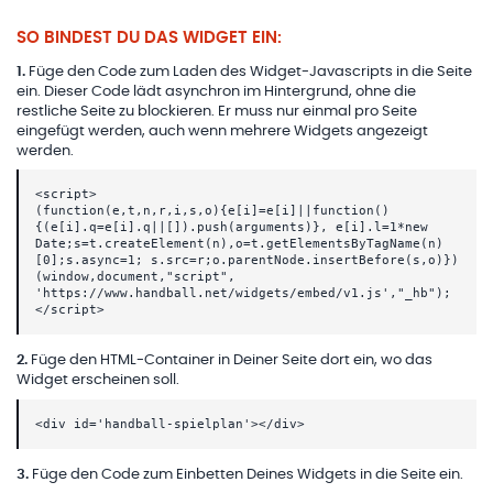
SO BINDEST DU DAS WIDGET EIN:
1
.
Füge den Code zum Laden des Widget-Javascripts in die Seite
ein. Dieser Code lädt asynchron im Hintergrund, ohne die
restliche Seite zu blockieren. Er muss nur einmal pro Seite
eingefügt werden, auch wenn mehrere Widgets angezeigt
werden.
<script>
(function(e,t,n,r,i,s,o){e[i]=e[i]||function()
{(e[i].q=e[i].q||[]).push(arguments)}, e[i].l=1*new
Date;s=t.createElement(n),o=t.getElementsByTagName(n)
[0];s.async=1; s.src=r;o.parentNode.insertBefore(s,o)})
(window,document,"script",
'https://www.handball.net/widgets/embed/v1.js',"_hb");
</script>
2
.
Füge den HTML-Container in Deiner Seite dort ein, wo das
Widget erscheinen soll.
<div id='handball-spielplan'></div>
3
.
Füge den Code zum Einbetten Deines Widgets in die Seite ein.