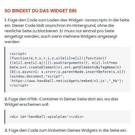
SO BINDEST DU DAS WIDGET EIN:
1
.
Füge den Code zum Laden des Widget-Javascripts in die Seite
ein. Dieser Code lädt asynchron im Hintergrund, ohne die
restliche Seite zu blockieren. Er muss nur einmal pro Seite
eingefügt werden, auch wenn mehrere Widgets angezeigt
werden.
<script>
(function(e,t,n,r,i,s,o){e[i]=e[i]||function()
{(e[i].q=e[i].q||[]).push(arguments)}, e[i].l=1*new
Date;s=t.createElement(n),o=t.getElementsByTagName(n)
[0];s.async=1; s.src=r;o.parentNode.insertBefore(s,o)})
(window,document,"script",
'https://www.handball.net/widgets/embed/v1.js',"_hb");
</script>
2
.
Füge den HTML-Container in Deiner Seite dort ein, wo das
Widget erscheinen soll.
<div id='handball-spielplan'></div>
3
.
Füge den Code zum Einbetten Deines Widgets in die Seite ein.