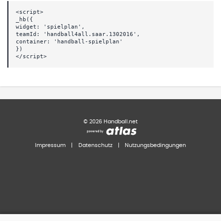
<script>
_hb({
widget: 'spielplan',
teamId: 'handball4all.saar.1302016',
container: 'handball-spielplan'
})
</script>
©
2026
Handball.net
Impressum
|
Datenschutz
|
Nutzungsbedingungen