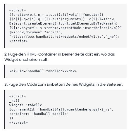
<script>
(function(e,t,n,r,i,s,o){e[i]=e[i]||function()
{(e[i].q=e[i].q||[]).push(arguments)}, e[i].l=1*new
Date;s=t.createElement(n),o=t.getElementsByTagName(n)
[0];s.async=1; s.src=r;o.parentNode.insertBefore(s,o)})
(window,document,"script",
'https://www.handball.net/widgets/embed/v1.js',"_hb");
</script>
2
.
Füge den HTML-Container in Deiner Seite dort ein, wo das
Widget erscheinen soll.
<div id='handball-tabelle'></div>
3
.
Füge den Code zum Einbetten Deines Widgets in die Seite ein.
<script>
_hb({
widget: 'tabelle',
tournamentId: 'handball4all.wuerttemberg.gjf-2_rs',
container: 'handball-tabelle'
})
</script>