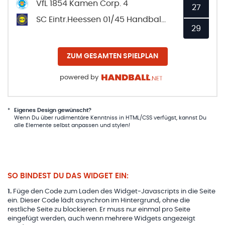
VfL 1854 Kamen Corp. 4
27
SC Eintr.Heessen 01/45 Handball 2
29
ZUM GESAMTEN SPIELPLAN
powered by
*
Eigenes Design gewünscht?
Wenn Du über rudimentäre Kenntniss in HTML/CSS verfügst, kannst Du
alle Elemente selbst anpassen und stylen!
SO BINDEST DU DAS WIDGET EIN:
1
.
Füge den Code zum Laden des Widget-Javascripts in die Seite
ein. Dieser Code lädt asynchron im Hintergrund, ohne die
restliche Seite zu blockieren. Er muss nur einmal pro Seite
eingefügt werden, auch wenn mehrere Widgets angezeigt