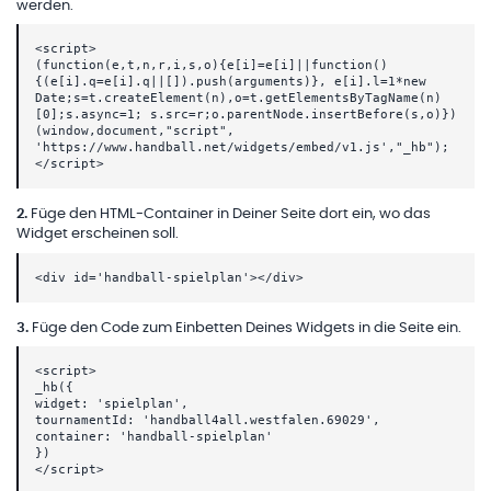
werden.
<script>
(function(e,t,n,r,i,s,o){e[i]=e[i]||function()
{(e[i].q=e[i].q||[]).push(arguments)}, e[i].l=1*new
Date;s=t.createElement(n),o=t.getElementsByTagName(n)
[0];s.async=1; s.src=r;o.parentNode.insertBefore(s,o)})
(window,document,"script",
'https://www.handball.net/widgets/embed/v1.js',"_hb");
</script>
2
.
Füge den HTML-Container in Deiner Seite dort ein, wo das
Widget erscheinen soll.
<div id='handball-spielplan'></div>
3
.
Füge den Code zum Einbetten Deines Widgets in die Seite ein.
<script>
_hb({
widget: 'spielplan',
tournamentId: 'handball4all.westfalen.69029',
container: 'handball-spielplan'
})
</script>